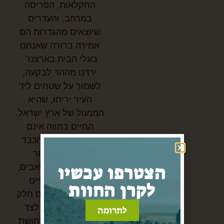
החקלאות, הפריסה
במרחב, והעדרים
שיוצאים מהגדרות הם
אמירה ברורה שאנחנו
בעלי הבית בארצנו".
ירדנו מההר לבקעה,
לשמור על שטחים ליד
העיר יריחו, שהיא
המנעול של ארץ ישראל.
החיים בחווה אינם
פשוטים. החום הכבד
בקיץ, המחסור
במתנדבים ובמשאבים,
הצטרפו עכשיו
והתנאים הפיזיים
לקרן החוות
המאתגרים - כולם חלק
מהמציאות. אך לצד
לתרומה
הקשיים קיימת תחושת