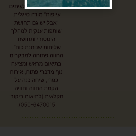
זכות עמוקה. “יש לעיתים
עייפות” מודה סיגלית,
“אבל יש גם תחושת
שותפות ענקית למהלך
היסטורי ותחושת
שליחות שנותנת כוח”.
החווה פתוחה למבקרים
בתיאום מראש ומציעה
נוף מדברי פתוח, אירוח
כפרי, שיחה כנה על
הקמת החווה וחוויה
חקלאית (לתיאום ביקור:
050-6470015).