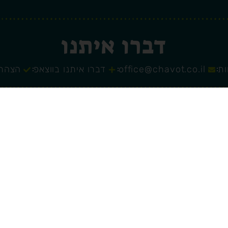
דברו איתנו
office@chavot.co.il
דברו איתנו בווצאפ
הצהרת
בנית האתר
ותקין׳s בוטיק
| עיצוב האתר
סטודיו מנטלי