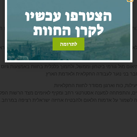
הצטרפו עכשיו
לקרן החוות
ל חוות חקלאיות הפזורות ביהודה ושומרון. עם זאת, בעלי החוות התמ
לתרומה
 שהחוות החקלאיות מהוות גורם אסטרטגי מרכזי לשמירת הקרקעות והאחיזה ה
תיאום מול גורמי ביטחון וממשל, ולתמוך כלכלית בחוות באמצעות גיוס
מחבר בני נוער לעבודה החקלאית ולאדמת הארץ.
ות, כוח וארגון מסודר לחוות החקלאיות.
ים, והתפתחה למענה אסטרטגי רחב ומקיף לאיומים מצד הרשות הפלס
ה לשמור על אדמות הלאום ולהבטיח אחיזה ישראלית רציפה במרחב.