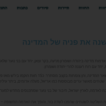
וות
החוות
תיירות
סיורים
כתבות
התנד
נה את פניה של המדינה
 חוות חקלאיות שומרות על למעלה מ-700,00 דונם של אדמות מדינה ביהודה ושומרון.מרעה, בקר 
יחד עם רוח רעננה להרי יהודה ושומרון.
שטחים מאשר ערים מבוססות כמו אריאל, מעלה אדומים, ביתר עילית ומ
ה לאדמה, לארץ ישראל, חיבור של בני נוער שמתכנסים מחדש למערכ
את השליטה לשטחים שהפכו לשדה בור, והופך את האדמה החשופה – ל