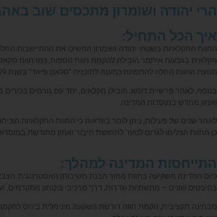
הרי יהודה ושומרון מתכסים שוב באה
איך הכל התחיל:
החוות החקלאיות בשטחי יהודה ושומרון המשיכו את ההתיישבות החלוצ
חקלאית בגבעות איתמר הובילה להקמת חוות נוספות, כמו חוות סקאלי 
תנועת החוות החלה להתפתח כמענה לתוכנית "סלאם פיאד" בשנת 2009, שנועדה להשתלט על שטחי C שבשליטה ישראלית ולהקים שם נוכחות פלסטינית משמעותית, אשר תהווה איום על האחיזה הישראלית.
בנוסף, לאחר פרשיית דומא, הובילו חקלאים, יחד עם גורמים בכירים ב
ואמון מחדש במוסדות המדינה.
לאחר שנים של פעילות, ניתן לומר בוודאות כי החוות החקלאיות הוכיח
כן החוות הצליחו לגרום לנוער לתחושת חיבור ואמון מחודשת במוסדות
התייחסות המדינה למהלך:
כיום המדינה משקיעה בחוות מתוך הבנת חשיבותן האסטרטגית. הצבא 
בהיבטים שונים – מתשתיות וגדרות, דרך מרכיבי ביטחון מתקדמים, וע
מבחינה תקציבית, הקמת חווה דורשת השקעה מינימלית ביחס להקמת יי