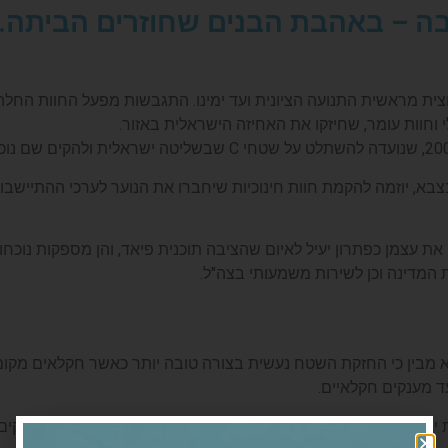
בה – באהבת הבנים שחוזרים הביתה.
ית מראשית התנועה הציונית ועד ימינו. התגבשות מפעל החוות החלה
וחוות עומר, שחיזקו את האחיזה הישראלית באזור.
צבא, יוזמה להקמת חוות חינוכיות שיחברו את הנוער לערכי ההתיישבו
ו את עצמן כפתרון יעיל לאיום שהציבה תוכנית פיאד, והן מספקות נוכ
 המדינה וכן לשירות משמעותי בצה"ל.
מבין כי החזקת השטח נעשית בצורה טובה יותר כאשר חקלאים מקומיי
ד מענקים חקלאיים.
שוב. כיום, ישנו צורך שעולה מגורמים בכירים בצבא ובמדינה להקים