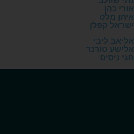
נתי שוולב
אורי כהן
איתן מלט
ישראל קפלן
אליאב ליבי
אלישע טורנר
חגי ניסים