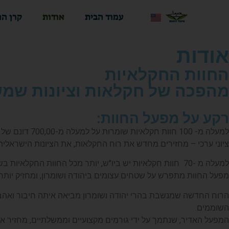
עמוד הבית
אודות
קרן הח
אודות
החוות החקלאיות
מהפכה של חקלאות וציונות שמש
רקע על מפעל החוות:
למעלה מ- 100
ציוני ערכי – מחזירים מחדש את רוח החקלאות, את הציונות הישראלית, 
למעלה מ -70 חוות חקלאיות יש ביו"ש, יותר מכל החוות החקלאיות בשאר המדינה, והן צומחות בקצב מסחרר. כ15 חוות הוקמו ביו"ש מאז פרוץ המלחמה החולפת, ותנופת ההתיישבות החדשה בעיצומה.
מפעל החוות מתפרש על שטחים עצומים ביהודה ושומרון, ומחזיק יותר 
הרוח החדשה שמנשבת בהרי יהודה ושומרון מביאה איתה חיבור ואהב
השוממים.
המפעל האדיר, שנתמך על ידי גורמים מקצועיים וממשלתיים, מחזיר 