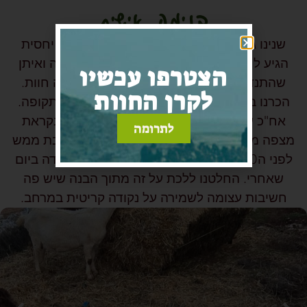
בנימה אישית
שנינו גדלנו בעיר, וכך אחד בדרכו בגיל צעיר יחסית
הגיע לחוות. מוריה דרך אחותה שהקימה חווה ואיתן
הצטרפו עכשיו
שהתנדב בחוות והיה שותף בהקמה של כמה חוות.
לקרן החוות
הכרנו בחווה של רפפורט, התחתנו וגרנו שם תקופה.
אח"כ עלינו לנקודה מול היישוב חוות יאיר שנקראת
לתרומה
מצפה מוטי (לזכר מוטי שמיר הי"ד), מוצאי שבת ממש
לפני ה30 לדוד ליבי, ביקשו ממנו לעלות לנקודה ביום
שאחרי. החלטנו ללכת על זה מתוך הבנה שיש פה
חשיבות עצומה לשמירה על נקודה קריטית במרחב.